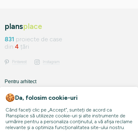
plans
place
831
proiecte de case
din
4
țări
Pinterest
Instagram
Pentru arhitect
Pentru constructor
Contact
Da, folosim cookie-uri
Despre Plansplace
Când faceți clic pe „Accept”, sunteți de acord ca
Termeni și condiții
Harta site-ului
Plansplace să utilizeze cookie-uri și alte instrumente de
Politica de confidențialitate
urmărire pentru a personaliza conținutul, a vă afișa reclame
relevante și a optimiza funcționalitatea site-ului nostru.
Toate proiectele de case sunt protejate de
drepturile de autor ale arhitecților și