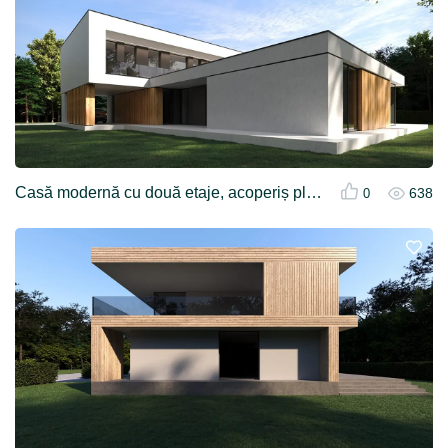
Casă modernă cu două etaje, acoperiș plat și subsol parțial
638
0