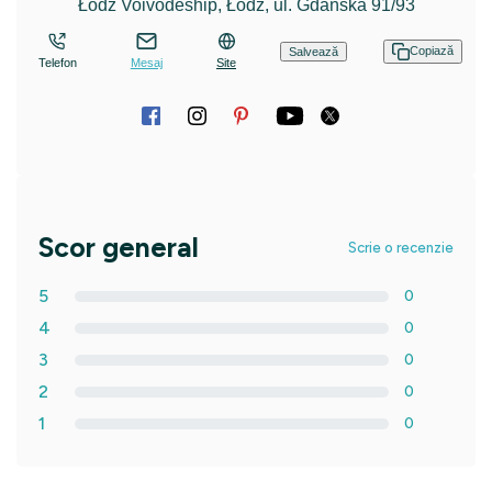
Łódź Voivodeship, Łódź, ul. Gdańska 91/93
Copiază
Salvează
Telefon
Mesaj
Site
Scor general
Scrie o recenzie
5
0
4
0
3
0
2
0
1
0