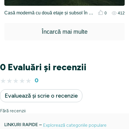
Casă modernă cu două etaje și subsol în stil minimalist
412
0
Încarcă mai multe
0 Evaluări și recenzii
★
★
★
★
★
0
Evaluează și scrie o recenzie
Fără recenzii
LINKURI RAPIDE –
Explorează categoriile populare