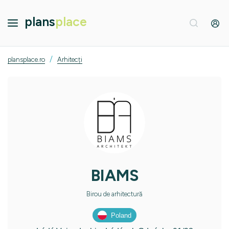
plans
place
/
plansplace.ro
Arhitecți
BIAMS
Birou de arhitectură
Poland