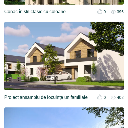
Conac în stil clasic cu coloane
396
0
Proiect ansamblu de locuințe unifamiliale
402
0