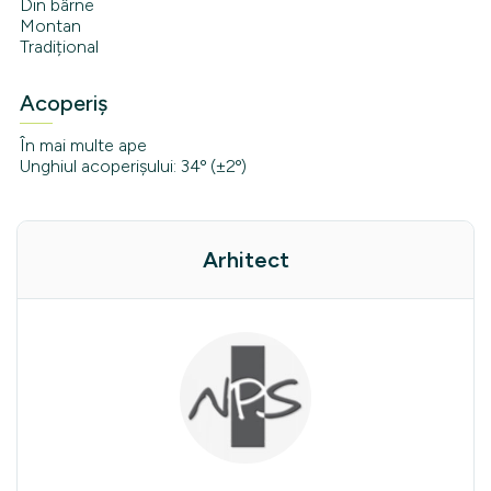
Din bârne
Montan
Tradițional
Acoperiș
În mai multe ape
Unghiul acoperișului: 34º (±2º)
Arhitect