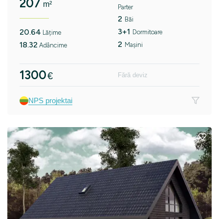
207
m²
Parter
2
Băi
3+1
20.64
Dormitoare
Lățime
2
18.32
Mașini
Adâncime
1300
€
Fără deviz
NPS projektai