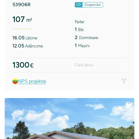
53906R
Disponibil
CD
107
m²
Parter
1
Băi
2
16.05
Dormitoare
Lățime
1
12.05
Mașini
Adâncime
1300
€
Fără deviz
NPS projektai