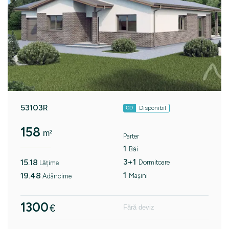
53103R
Disponibil
CD
158
m²
Parter
1
Băi
3+1
15.18
Dormitoare
Lățime
1
19.48
Mașini
Adâncime
1300
€
Fără deviz