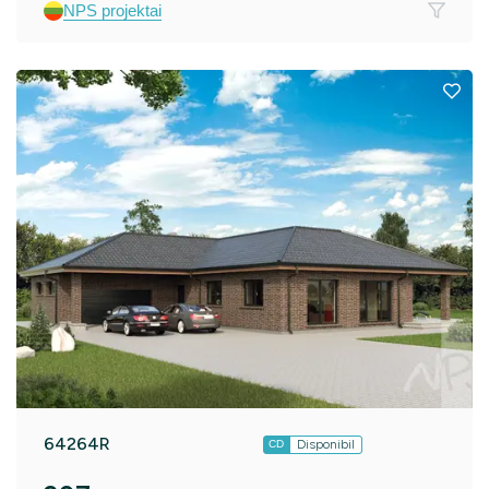
NPS projektai
64264R
Disponibil
CD