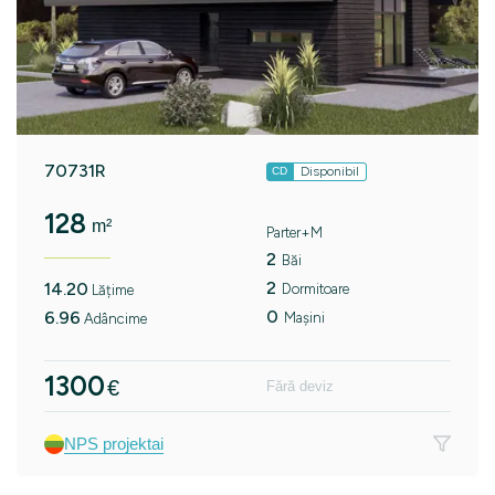
70731R
Disponibil
CD
128
m²
Parter+M
2
Băi
2
14.20
Dormitoare
Lățime
0
6.96
Mașini
Adâncime
1300
€
Fără deviz
NPS projektai