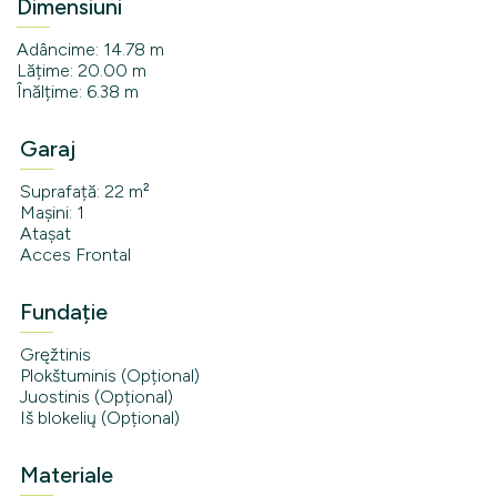
Dimensiuni
Adâncime: 14.78 m
Lățime: 20.00 m
Înălțime: 6.38 m
Garaj
Suprafață: 22 m²
Mașini: 1
Atașat
Acces Frontal
Fundație
Gręžtinis
Plokštuminis (Opțional)
Juostinis (Opțional)
Iš blokelių (Opțional)
Materiale