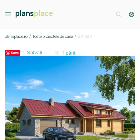
plans
place
/
/
plansplace.ro
Toate proiectele de case
92129R
Tipăriți
Save