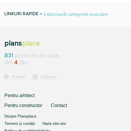
LINKURI RAPIDE –
Explorează categoriile populare
plans
place
831
proiecte de case
din
4
țări
Pinterest
Instagram
Pentru arhitect
Pentru constructor
Contact
Despre Plansplace
Termeni și condiții
Harta site-ului
Politica de confidențialitate