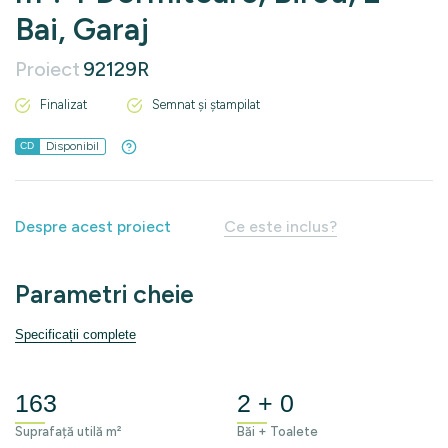
Bai, Garaj
Proiect
92129R
Finalizat
Semnat și ștampilat
Disponibil
CD
Despre acest proiect
Ce este inclus?
Parametri cheie
Specificații complete
163
2 + 0
Suprafață utilă m²
Băi + Toalete