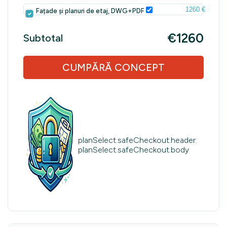
1260 €
Fațade și planuri de etaj, DWG+PDF
€1260
Subtotal
CUMPĂRĂ CONCEPT
planSelect.safeCheckout.header:
planSelect.safeCheckout.body