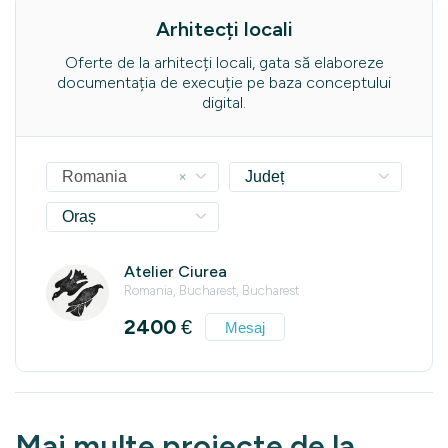
Arhitecți locali
Oferte de la arhitecți locali, gata să elaboreze
documentația de execuție pe baza conceptului
digital.
×
Romania
Județ
Oraș
Atelier Ciurea
Romania, Bucharest, Bucharest
2400
€
Mesaj
Mai multe proiecte de la