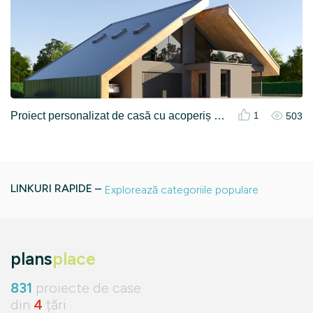
Proiect personalizat de casă cu acoperiș plat și garaj în stil modernist interbelic
503
1
LINKURI RAPIDE –
Explorează categoriile populare
plans
place
831
proiecte de case
din
4
țări