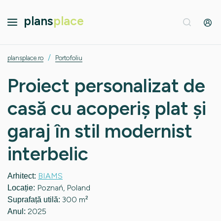
plans
place
/
plansplace.ro
Portofoliu
Proiect personalizat de
casă cu acoperiș plat și
garaj în stil modernist
interbelic
BIAMS
Arhitect:
Poznań, Poland
Locație:
300 m²
Suprafață utilă:
2025
Anul: